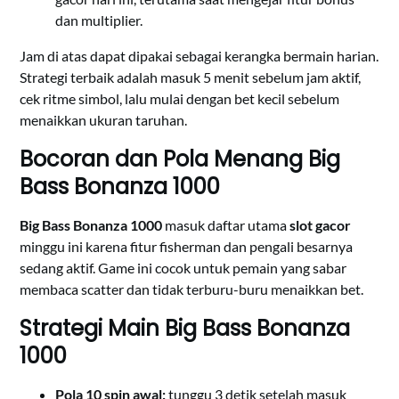
dan multiplier.
Jam di atas dapat dipakai sebagai kerangka bermain harian.
Strategi terbaik adalah masuk 5 menit sebelum jam aktif,
cek ritme simbol, lalu mulai dengan bet kecil sebelum
menaikkan ukuran taruhan.
Bocoran dan Pola Menang Big
Bass Bonanza 1000
Big Bass Bonanza 1000
masuk daftar utama
slot gacor
minggu ini karena fitur fisherman dan pengali besarnya
sedang aktif. Game ini cocok untuk pemain yang sabar
membaca scatter dan tidak terburu-buru menaikkan bet.
Strategi Main Big Bass Bonanza
1000
Pola 10 spin awal:
tunggu 3 detik setelah masuk