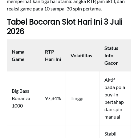
memperhatikan tiga hal utama: angka RTP, jam aktif, dan
reaksi game pada 10 sampai 30 spin pertama.
Tabel Bocoran Slot Hari Ini 3 Juli
2026
Status
Nama
RTP
Volatilitas
Info
Game
Hari Ini
Gacor
Aktif
pada pola
Big Bass
buy-in
Bonanza
97,84%
Tinggi
bertahap
1000
dan spin
manual
Stabil