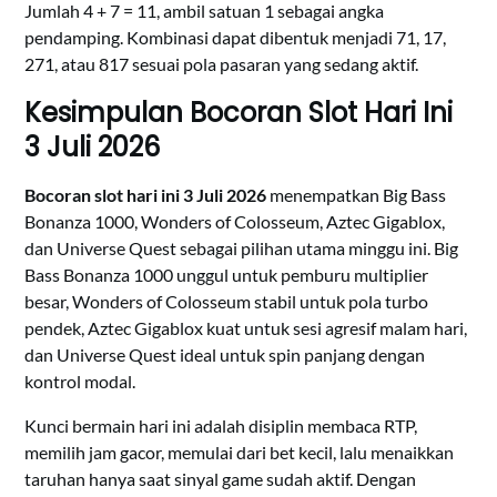
Jumlah 4 + 7 = 11, ambil satuan 1 sebagai angka
pendamping. Kombinasi dapat dibentuk menjadi 71, 17,
271, atau 817 sesuai pola pasaran yang sedang aktif.
Kesimpulan Bocoran Slot Hari Ini
3 Juli 2026
Bocoran slot hari ini 3 Juli 2026
menempatkan Big Bass
Bonanza 1000, Wonders of Colosseum, Aztec Gigablox,
dan Universe Quest sebagai pilihan utama minggu ini. Big
Bass Bonanza 1000 unggul untuk pemburu multiplier
besar, Wonders of Colosseum stabil untuk pola turbo
pendek, Aztec Gigablox kuat untuk sesi agresif malam hari,
dan Universe Quest ideal untuk spin panjang dengan
kontrol modal.
Kunci bermain hari ini adalah disiplin membaca RTP,
memilih jam gacor, memulai dari bet kecil, lalu menaikkan
taruhan hanya saat sinyal game sudah aktif. Dengan