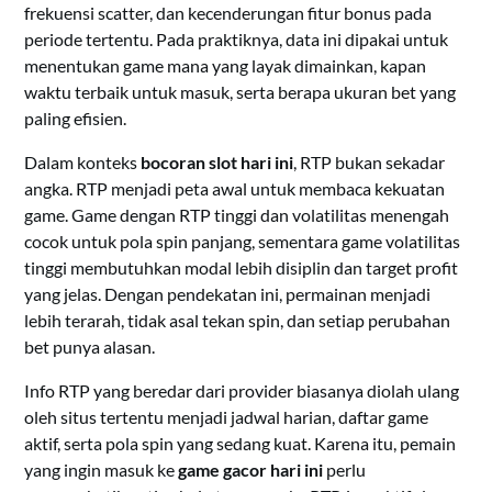
frekuensi scatter, dan kecenderungan fitur bonus pada
periode tertentu. Pada praktiknya, data ini dipakai untuk
menentukan game mana yang layak dimainkan, kapan
waktu terbaik untuk masuk, serta berapa ukuran bet yang
paling efisien.
Dalam konteks
bocoran slot hari ini
, RTP bukan sekadar
angka. RTP menjadi peta awal untuk membaca kekuatan
game. Game dengan RTP tinggi dan volatilitas menengah
cocok untuk pola spin panjang, sementara game volatilitas
tinggi membutuhkan modal lebih disiplin dan target profit
yang jelas. Dengan pendekatan ini, permainan menjadi
lebih terarah, tidak asal tekan spin, dan setiap perubahan
bet punya alasan.
Info RTP yang beredar dari provider biasanya diolah ulang
oleh situs tertentu menjadi jadwal harian, daftar game
aktif, serta pola spin yang sedang kuat. Karena itu, pemain
yang ingin masuk ke
game gacor hari ini
perlu