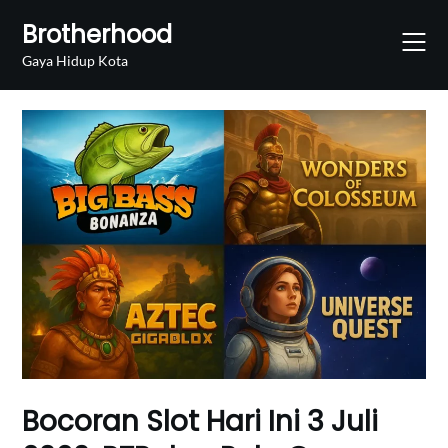
Skip
Brotherhood
to
content
Gaya Hidup Kota
Bocoran Slot Hari Ini 3 Juli