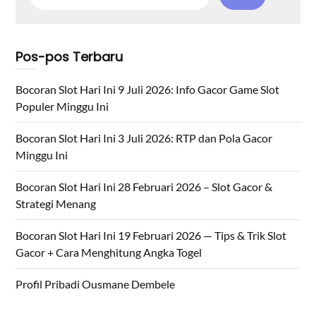
untuk:
Pos-pos Terbaru
Bocoran Slot Hari Ini 9 Juli 2026: Info Gacor Game Slot
Populer Minggu Ini
Bocoran Slot Hari Ini 3 Juli 2026: RTP dan Pola Gacor
Minggu Ini
Bocoran Slot Hari Ini 28 Februari 2026 – Slot Gacor &
Strategi Menang
Bocoran Slot Hari Ini 19 Februari 2026 — Tips & Trik Slot
Gacor + Cara Menghitung Angka Togel
Profil Pribadi Ousmane Dembele